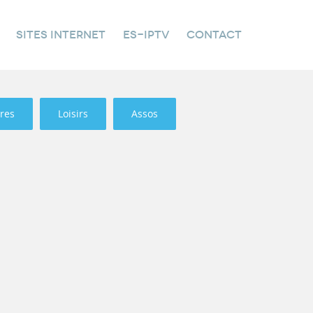
SITES INTERNET
ES-IPTV
CONTACT
res
Loisirs
Assos