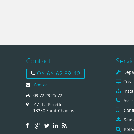
Contact
Servi
Dépa
06 66 62 89 42
Créat
Contact
SOS-Informatique
Insta
09 72 29 25 72
Assis
Z.A. La Pecette
Conf
13250 Saint-Chamas
Sauv
Réfé