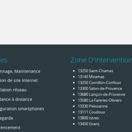
ces
Zone D'interventio
13250 Saint-Chamas
nnage, Maintenance
13140 Miramas
ion de site Internet
13250 Cornillon-Confoux
13300 Salon-de-Provence
llation réseau
13680 Lançon-de-Provence
tance à distance
13580 La Fare-les-Oliviers
13330 Pelissanne
iguration smartphones
13111 Coudoux
egarde
13800 Istres
13450 Grans
rencement