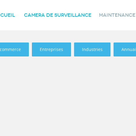
CUEIL
CAMERA DE SURVEILLANCE
MAINTENANCE
-commerce
Entreprises
Industries
Annuai